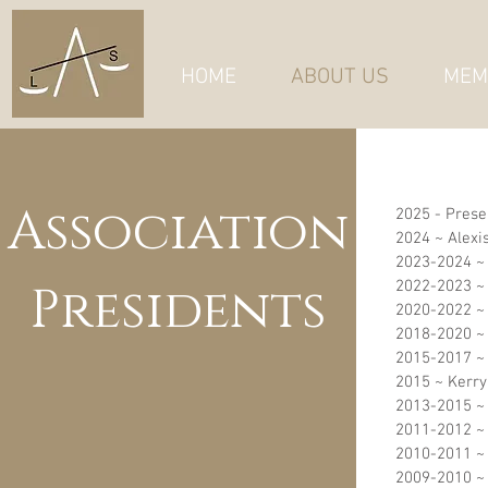
HOME
ABOUT US
MEM
Association
2025 - Prese
2024 ~ Alexis
2023-2024 ~ 
Presidents
2022-2023 ~
2020-2022 ~ 
2018-2020 ~ 
2015-2017 ~
2015 ~ Kerr
2013-2015 ~ 
2011-2012 ~ 
2010-2011 ~
2009-2010 ~ 