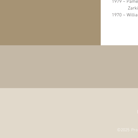
1979 ~ Pa
Zarkin\Don
1970 ~ Willi
©2025 Prou